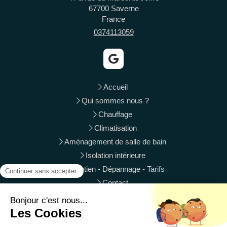
67700
Saverne
France
0374113059
Accueil
Qui sommes nous ?
Chauffage
Climatisation
Aménagement de salle de bain
Isolation intérieure
Entretien - Dépannage - Tarifs
Contact
Phalsbourg, Wasselonne, Ingwiller, Sarrebourg, Mutzig,
Molsheim, Brumath, Mundolsheim, Oberhausbergen,
Vendenheim, Rosheim, Schweighouse-sur-Moder