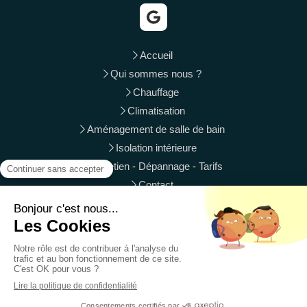
Accueil
Qui sommes nous ?
Chauffage
Climatisation
Aménagement de salle de bain
Isolation intérieure
Entretien - Dépannage - Tarifs
Contact
Phalsbourg, Wasselonne, Ingwiller, Sarrebourg, Mutzig,
Molsheim, Brumath, Mundolsheim, Oberhausbergen,
Vendenheim, Rosheim, Schweighouse-sur-Moder
Plan du site
Mentions légales